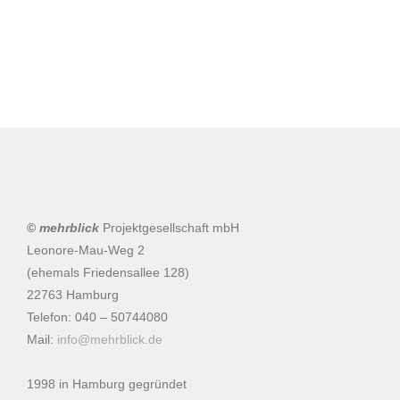
navigation
Popp Feinkost
Mehrblick System
©
mehrblick
Projektgesellschaft mbH
Leonore-Mau-Weg 2
(ehemals Friedensallee 128)
22763 Hamburg
Telefon: 040 – 50744080
Mail:
info@mehrblick.de
1998 in Hamburg gegründet