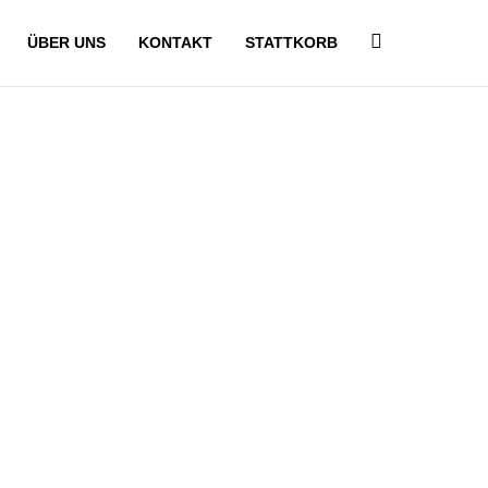
ÜBER UNS
KONTAKT
STATTKORB
sraum_02