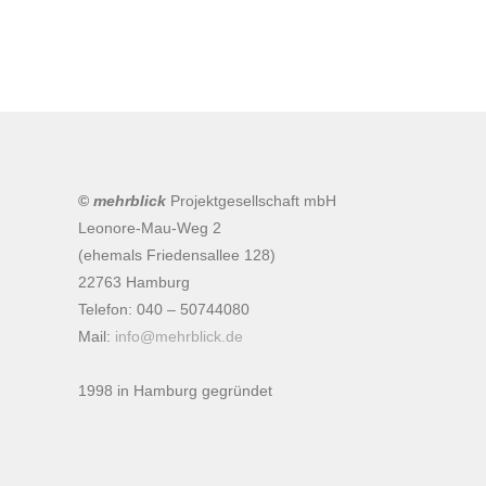
Post
Buff
navigation
©
mehrblick
Projektgesellschaft mbH
Leonore-Mau-Weg 2
(ehemals Friedensallee 128)
22763 Hamburg
Telefon: 040 – 50744080
Mail:
info@mehrblick.de
1998 in Hamburg gegründet