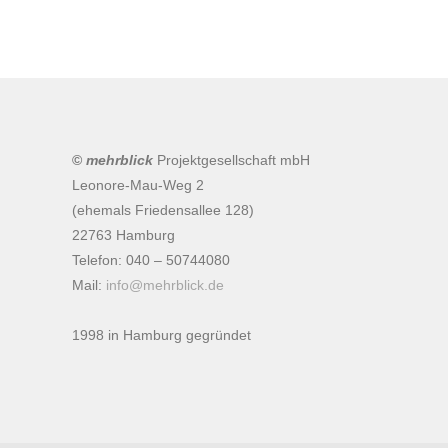
Post
Schöner Wohnen Hausmesse
navigation
©
mehrblick
Projektgesellschaft mbH
Leonore-Mau-Weg 2
(ehemals Friedensallee 128)
22763 Hamburg
Telefon: 040 – 50744080
Mail:
info@mehrblick.de
1998 in Hamburg gegründet